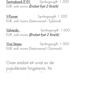
Springbank II VH
Språngavgift: 1 300
EUR, exkl moms
(Endast fryst
2 försök)
V-Power
Språngavgift: 1 300
EUR, exkl moms (Stationerad i Tyskland)
Valverde
Språngavgift: 1 600
EUR, exkl moms
(
(Endast fryst
2 försök)
Viva Vegas
Språngavgift: 1 000
EUR, exkl moms
(Stationerad I Danmark)
Ovan endast ett urval av de
populäraste hingstarna, för
fullständigt utbud se
här.
För villkor och rabatter se
här
Språngavgiften faktureras i sin helhet
vid beställning och skulle stoet ej bli