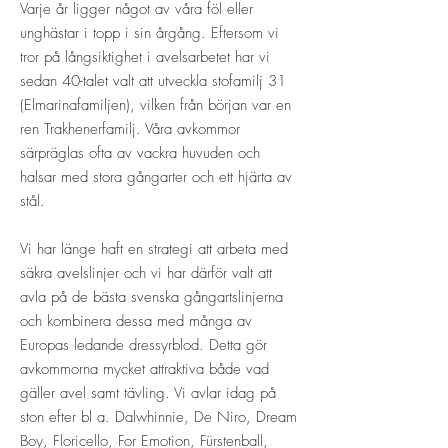
Varje år ligger något av våra föl eller
unghästar i topp i sin årgång. Eftersom vi
tror på långsiktighet i avelsarbetet har vi
sedan 40-talet valt att utveckla stofamilj 31
(Elmarinafamiljen), vilken från början var en
ren Trakhenerfamilj. Våra avkommor
särpräglas ofta av vackra huvuden och
halsar med stora gångarter och ett hjärta av
stål.
Vi har länge haft en strategi att arbeta med
säkra avelslinjer och vi har därför valt att
avla på de bästa svenska gångartslinjerna
och kombinera dessa med många av
Europas ledande dressyrblod. Detta gör
avkommorna mycket attraktiva både vad
gäller avel samt tävling. Vi avlar idag på
ston efter bl a. Dalwhinnie, De Niro, Dream
Boy, Floricello, For Emotion, Fürstenball,