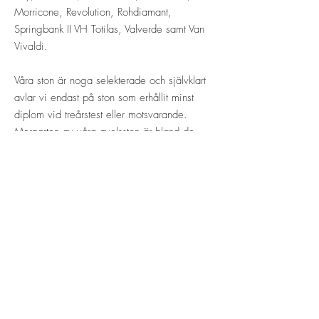
Morricone, Revolution, Rohdiamant,
Springbank II VH Totilas, Valverde samt Van
Vivaldi.
Våra ston är noga selekterade och självklart
avlar vi endast på ston som erhållit minst
diplom vid treårstest eller motsvarande.
Merparten av våra avelsston är bland de
högst bedömda i Sverige och samtliga är
listade av SWB som selektionsston. På SWB
´s Blupranking har vi 2023 tio VH-ston bland
de 50 högst rankade stona i Sverige.
Västra Hoby Stuteri AB
Västra
Hoby
175